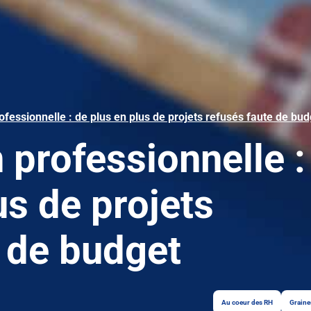
fessionnelle : de plus en plus de projets refusés faute de bud
professionnelle :
us de projets
e de budget
Au coeur des RH
Graine