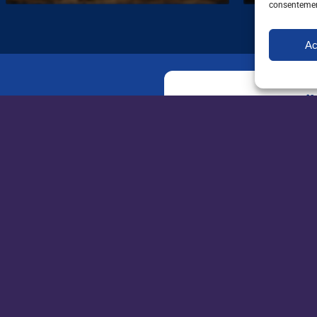
tendu
consentement
Ac
Recevez par mail t
et de l'orientation
l'environnement
Newsletter
emploi
New
INFORMATIONS
apecita.com
ag
Espace candidat
Espace entreprise
Mentions légales