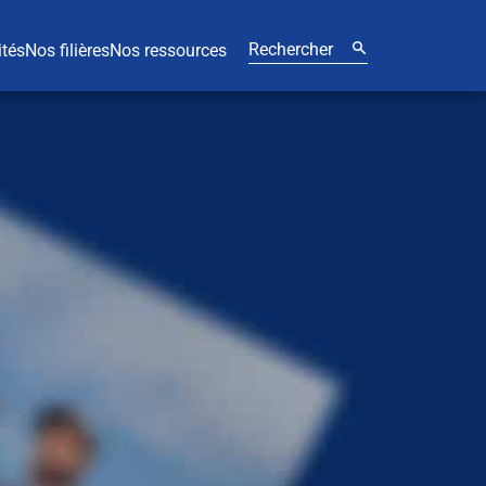
ités
Nos filières
Nos ressources