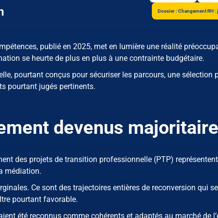
n
Dossier : Changement RH : 
ompétences, publié en 2025, met en lumière une réalité préoccup
rmation se heurte de plus en plus à une contrainte budgétaire.
nelle, pourtant conçus pour sécuriser les parcours, une sélection 
ets pourtant jugés pertinents.
cement devenus majoritair
ment des projets de transition professionnelle (PTP) représentent
la médiation.
ginales. Ce sont des trajectoires entières de reconversion qui se
ltre pourtant favorable.
vaient été reconnus comme cohérents et adaptés au marché de l’