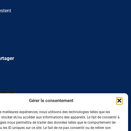
estent
rtager
22/05/26
Gérer le consentement
et emploi : quand
Le SMIC augmente
es meilleures expériences, nous utilisons des technologies telles que les
ste un obstacle à
% au 1er juin 2026
 stocker et/ou accéder aux informations des appareils. Le fait de consentir à
gies nous permettra de traiter des données telles que le comportement de
che
 les ID uniques sur ce site. Le fait de ne pas consentir ou de retirer son