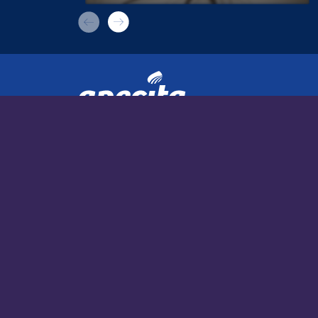
nombreux obstacles
APECITA MÉDIA
À la une
Nos actualités
Nos filières