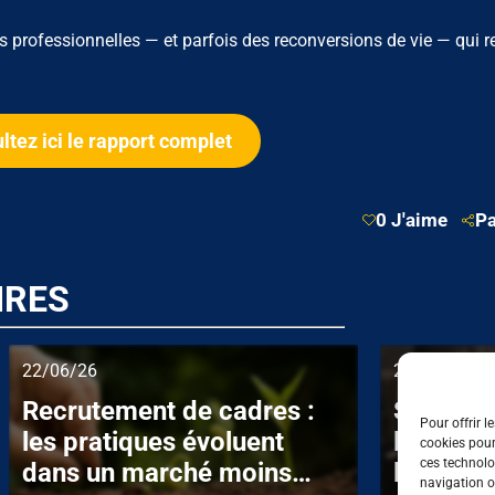
es professionnelles — et parfois des reconversions de vie — qui r
ltez ici le rapport complet
0 J'aime
Pa
IRES
22/06/26
25/05/26
Recrutement de cadres :
Seniors 
Pour offrir l
les pratiques évoluent
l’âge re
cookies pour
ces technolo
dans un marché moins
l’embau
navigation ou