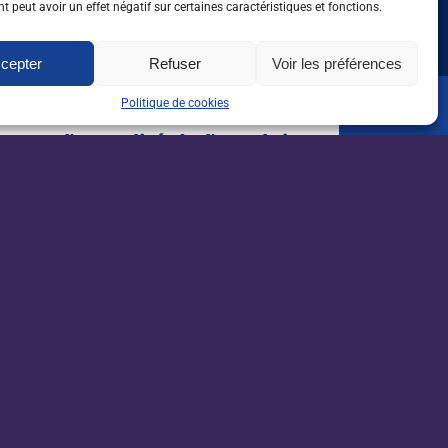
 peut avoir un effet négatif sur certaines caractéristiques et fonctions.
cepter
Refuser
Voir les préférences
Politique de cookies
oute l'actualité de l'emploi
 dans l'agri, l'agro et
sletter
orientation
Je m'inscris*
rorientation.com
reseau-tee.net