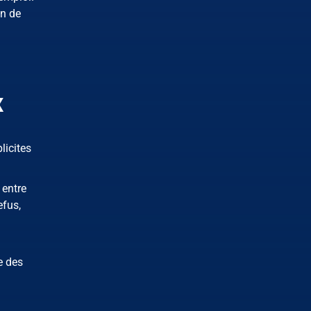
on de
x
licites
 entre
efus,
e des