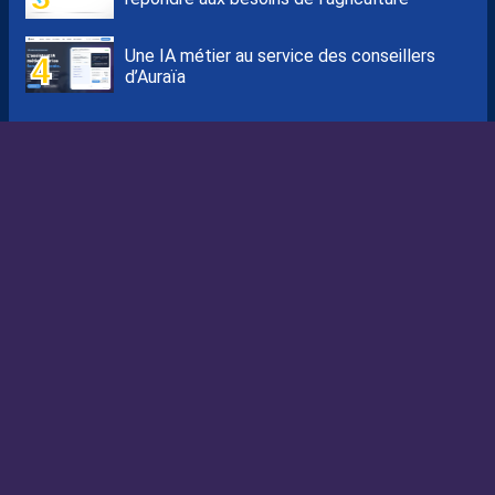
Une IA métier au service des conseillers
d’Auraïa
Devenez un acteur de la
filière agricole.
Plus de 1200 offres d'emplois partout en
France.
NOS ARTICLES SIMILAIRES
07/08/26
Grandes écoles : l’insertion résiste,