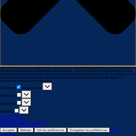
Pour offrir les meilleures expériences, nous utilisons des technologies telles que les cookies pour
stocker et/ou accéder aux informations des appareils. Le fait de consentir à ces technologies nous
permettra de traiter des données telles que le comportement de navigation ou les ID uniques sur ce
site. Le fait de ne pas consentir ou de retirer son consentement peut avoir un effet négatif sur
certaines caractéristiques et fonctions.
Fonctionnel
Fonctionnel
Toujours activé
Préférences
Préférences
Statistiques
Statistiques
Marketing
Marketing
Gérer les options
Gérer les services
Gérer {vendor_count} fournisseurs
En savoir plus sur ces finalités
Accepter
Refuser
Voir les préférences
Enregistrer les préférences
Voir les
préférences